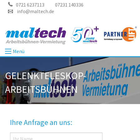
0721 6237113
07231 140336
info@maltech.de
Menü
GELENKTELESKOP-
ARBEITSBÜHNEN
Ihre Anfrage an uns: