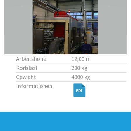
Arbeitshöhe
12,00 m
Korblast
200 kg
Gewicht
4800 kg
Informationen