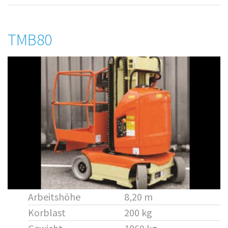
TMB80
Arbeitshöhe
8,20 m
Korblast
200 kg