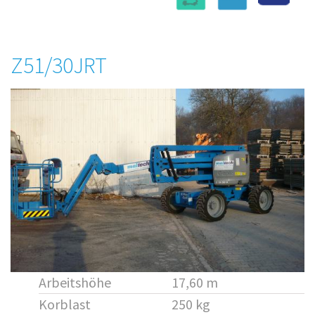
Z51/30JRT
Arbeitshöhe
17,60 m
Korblast
250 kg