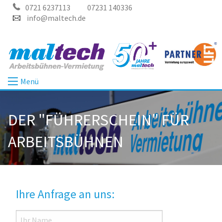
0721 6237113
07231 140336
info@maltech.de
Menü
DER "FÜHRERSCHEIN" FÜR
ARBEITSBÜHNEN
Ihre Anfrage an uns: